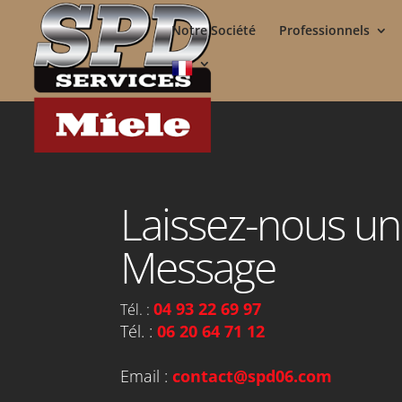
Notre Société
Professionnels
Laissez-nous un
Message
04 93 22 69 97
Tél. :
Tél. :
06 20 64 71 12
Email :
contact@spd06.com