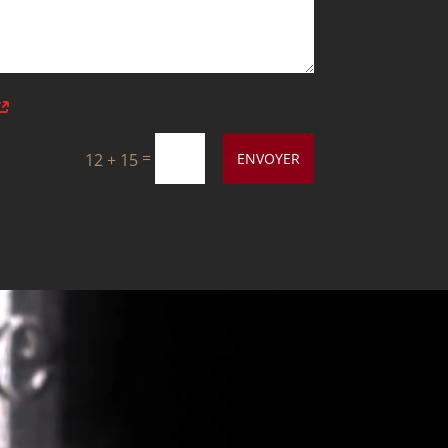
=
12 + 15
ENVOYER