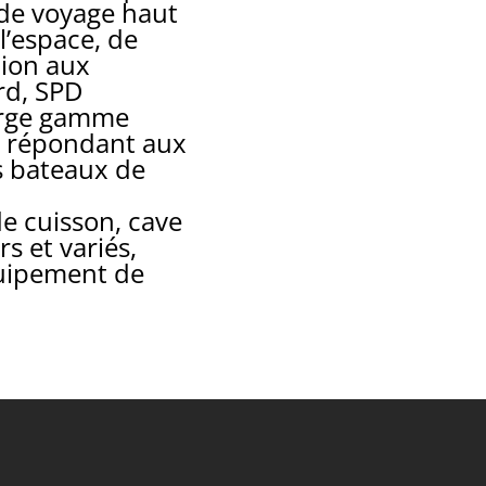
 de voyage haut
’espace, de
tion aux
rd, SPD
arge gamme
s répondant aux
es bateaux de
de cuisson, cave
s et variés,
quipement de