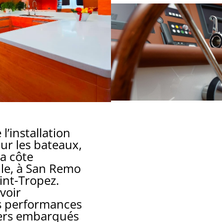
 l’installation
ur les bateaux,
la côte
le, à San Remo
int-Tropez.
voir
s performances
gers embarqués