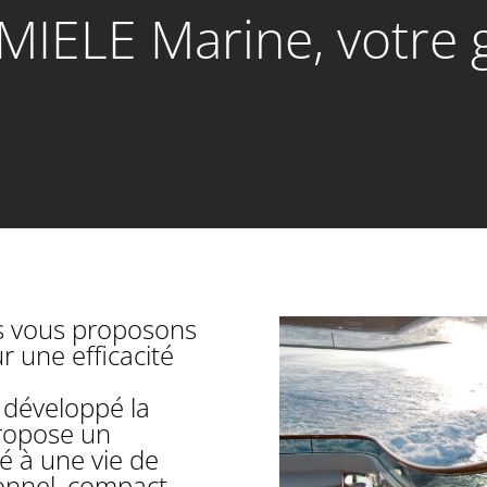
IELE Marine, votre g
s vous proposons
une efficacité
 développé la
ropose un
é à une vie de
ionnel, compact,