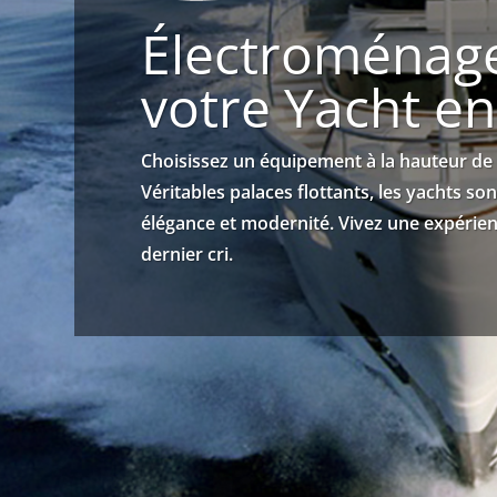
Électroménage
votre Yacht e
Choisissez un équipement à la hauteur de
Véritables palaces flottants, les yachts so
élégance et modernité. Vivez une expérie
dernier cri.