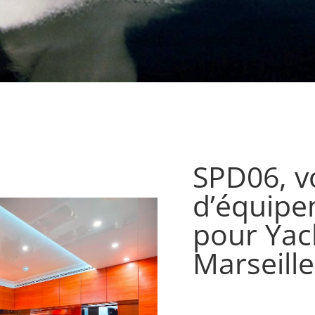
SPD06, v
d’équipe
pour Yac
Marseill