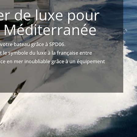
r de luxe pour
n Méditerranée
 votre bateau grâce à SPD06.
nt le symbole du luxe à la française entre
nce en mer inoubliable grâce à un équipement