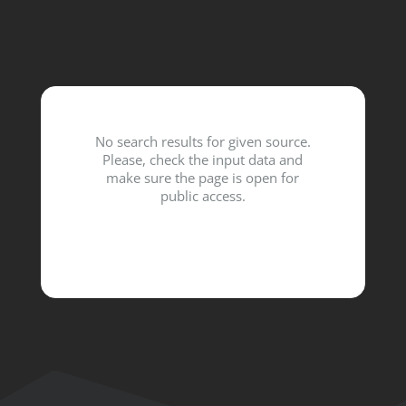
PUBLICATIONS
PHOTOS
ALBUMS
VIDÉOS
No search results for given source.
Please, check the input data and
make sure the page is open for
public access.