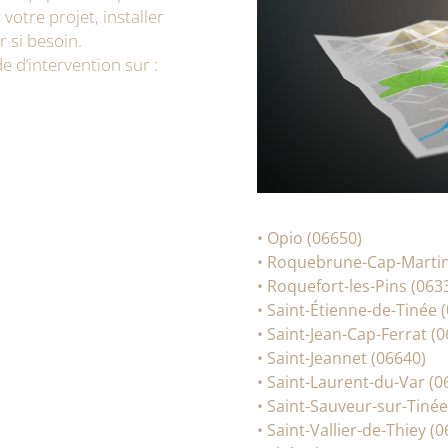
votre projet, installer
 si besoin.
 d’intervention sur :
• Opio (06650)
• Roquebrune-Cap-Martin
• Roquefort-les-Pins (063
• Saint-Étienne-de-Tinée 
• Saint-Jean-Cap-Ferrat (
• Saint-Jeannet (06640)
• Saint-Laurent-du-Var (0
• Saint-Sauveur-sur-Tinée
• Saint-Vallier-de-Thiey (