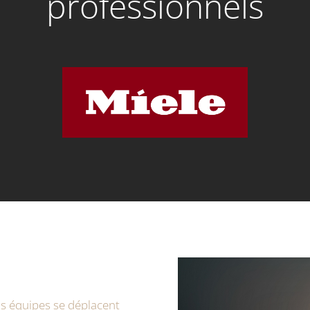
professionnels
os équipes se déplacent