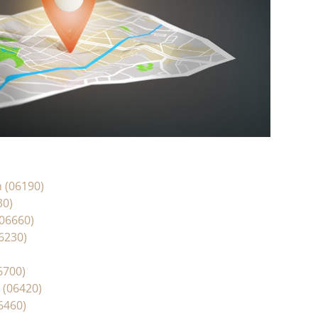
 (06190)
30)
(06660)
06230)
6700)
 (06420)
06460)