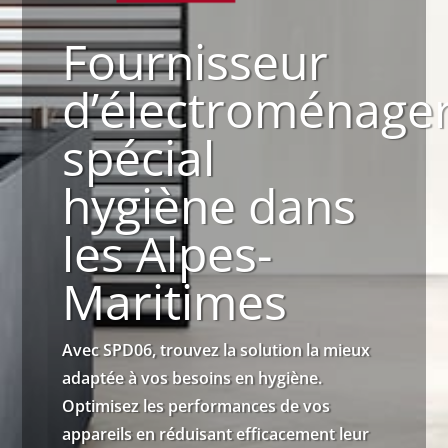
Fournisseur
d’électroménage
spécial
hygiène dans
les Alpes-
Maritimes
Avec SPD06, trouvez la solution la mieux
adaptée à vos besoins en hygiène.
Optimisez les performances de vos
appareils en réduisant efficacement leur