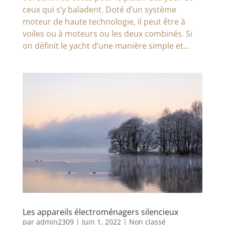
ceux qui s’y baladent. Doté d’un système
moteur de haute technologie, il peut être à
voiles ou à moteurs ou les deux combinés. Si
on définit le yacht d’une manière simple et...
Les appareils électroménagers silencieux
par
admin2309
|
Juin 1, 2022
|
Non classé